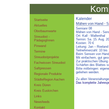
Komp
Kalender
Startseite
Mähen von Hand - S
Aktuelles
Semianr 08
Obstbaumwarte
Mähen von Hand - Sen
Ort: Kall - Wallenthal
Streuobst -
Termin: Sa. 15. Aug. 20
PädagogInnen
Kosten: 70 €
Pinwand
Leitung: Jan – Roeland
Teilnehmerzahl: 10 bis
Termine
Beim Sensen von Hand 
Streuobstprojekte
Mit einfachem, gut ges
Zur praktischen Übung 
Fachwissen Streuobst
Schärfen des Blattes 
Saftpressen
Bitte mitbringen: eige
geliehen werden.
Regionale Produkte
Zu allen Veranstaltung
StädteRegion Aachen
Das komplette Jahresp
Kreis Düren
Kreis Euskirchen
Links
Newsfeeds
Kontakt